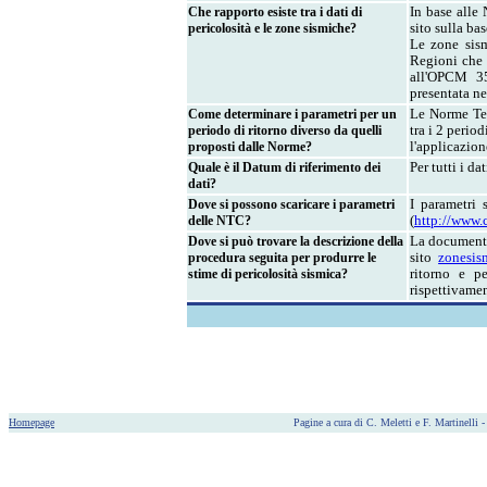
Che rapporto esiste tra i dati di
In base alle 
pericolosità e le zone sismiche?
sito sulla ba
Le zone sism
Regioni che 
all'OPCM 35
presentata ne
Come determinare i parametri per un
Le Norme Tec
periodo di ritorno diverso da quelli
tra i 2 period
proposti dalle Norme?
l'applicazion
Quale è il Datum di riferimento dei
Per tutti i d
dati?
Dove si possono scaricare i parametri
I parametri 
delle NTC?
(
http://www.c
Dove si può trovare la descrizione della
La documentaz
procedura seguita per produrre le
sito
zonesism
stime di pericolosità sismica?
ritorno e pe
rispettivame
Homepage
Pagine a cura di C. Meletti e F. Martinelli 