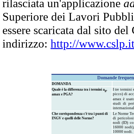
rilasciata un'applicazione
a
Superiore dei Lavori Pubbli
essere scaricata dal sito del
indirizzo:
http://www.cslp.it
Domande frequenti 
DOMANDA
Quale è la differenza tra i termini a
,
I tre termini
g
picco) di acc
amax e PGA?
amax è usato
studi di per
internazional
Che corrispondenza c'è tra i punti di
Le Norme Tecn
INGV e quelli delle Norme?
di pericolos
nodi (ID) co
16000 nodi),
10000 nodi.